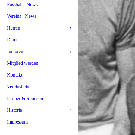
Fussball - News
Vereins - News
Herren
Damen
Junioren
Mitglied werden
Kontakt
Vereinsheim
Partner & Sponsoren
Historie
Impressum